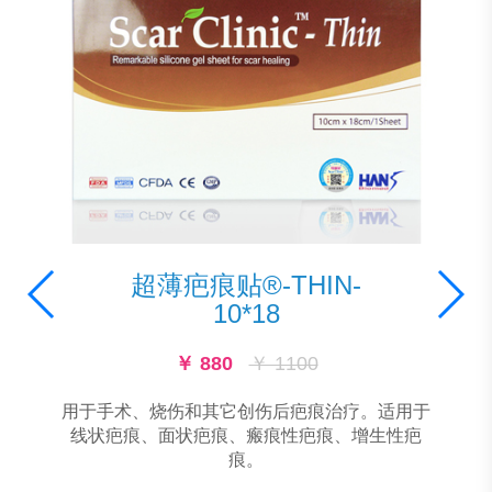
超薄疤痕贴®-THIN-
10*18
￥ 880
￥ 1100
用于手术、烧伤和其它创伤后疤痕治疗。适用于
线状疤痕、面状疤痕、瘢痕性疤痕、增生性疤
痕。