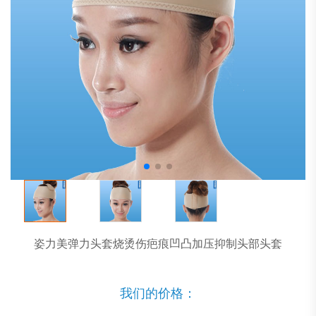
姿力美弹力头套烧烫伤疤痕凹凸加压抑制头部头套
我们的价格：