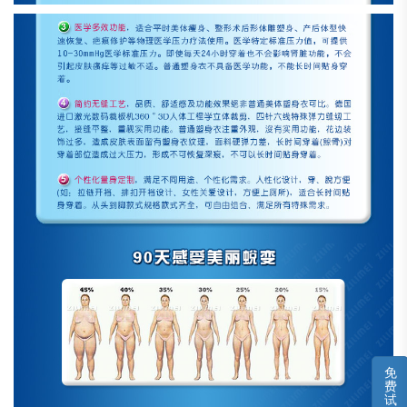
免
费
试