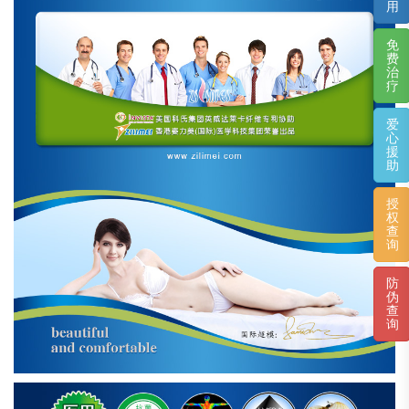
用
免
费
治
疗
爱
心
援
助
授
权
查
询
防
伪
查
询