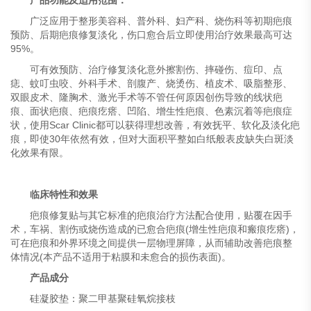
产品功能及适用范围：
广泛应用于整形美容科、普外科、妇产科、烧伤科等初期疤痕
预防、后期疤痕修复淡化，伤口愈合后立即使用治疗效果最高可达
95%。
可有效预防、治疗修复淡化意外擦割伤、摔碰伤、痘印、点
痣、蚊叮虫咬、外科手术、剖腹产、烧烫伤、植皮术、吸脂整形、
双眼皮术、隆胸术、激光手术等不管任何原因创伤导致的线状疤
痕、面状疤痕、疤痕疙瘩、凹陷、增生性疤痕、色素沉着等疤痕症
状，使用Scar Clinic都可以获得理想改善，有效抚平、软化及淡化疤
痕，即使30年依然有效，但对大面积平整如白纸般表皮缺失白斑淡
化效果有限。
临床特性和效果
疤痕修复贴与其它标准的疤痕治疗方法配合使用，贴覆在因手
术，车祸、割伤或烧伤造成的已愈合疤痕(增生性疤痕和瘢痕疙瘩)，
可在疤痕和外界环境之间提供一层物理屏障，从而辅助改善疤痕整
体情况(本产品不适用于粘膜和未愈合的损伤表面)。
产品成分
硅凝胶垫：聚二甲基聚硅氧烷接枝