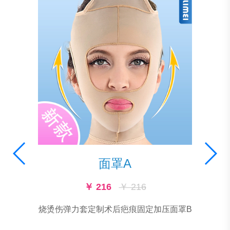
面罩A
￥ 216
￥ 216
烧烫伤弹力套定制术后疤痕固定加压面罩B