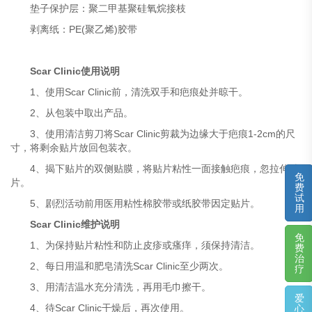
垫子保护层：聚二甲基聚硅氧烷接枝
剥离纸：PE(聚乙烯)胶带
Scar Clinic使用说明
1、使用Scar Clinic前，清洗双手和疤痕处并晾干。
2、从包装中取出产品。
3、使用清洁剪刀将Scar Clinic剪裁为边缘大于疤痕1-2cm的尺
寸，将剩余贴片放回包装衣。
4、揭下贴片的双侧贴膜，将贴片粘性一面接触疤痕，忽拉伸贴
免
片。
费
试
5、剧烈活动前用医用粘性棉胶带或纸胶带因定贴片。
用
Scar Clinic维护说明
免
1、为保持贴片粘性和防止皮疹或瘙痒，须保持清洁。
费
治
2、每日用温和肥皂清洗Scar Clinic至少两次。
疗
3、用清洁温水充分清洗，再用毛巾擦干。
爱
4、待Scar Clinic干燥后，再次使用。
心