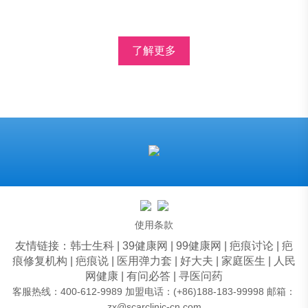
了解更多
使用条款
友情链接：
韩士生科
|
39健康网
|
99健康网
|
疤痕讨论
|
疤
痕修复机构
|
疤痕说
|
医用弹力套
|
好大夫
|
家庭医生
|
人民
网健康
|
有问必答
|
寻医问药
客服热线：400-612-9989 加盟电话：(+86)188-183-99998 邮箱：
zx@scarclinic-cn.com