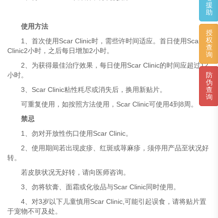
援
助
使用方法
授
权
1、首次使用Scar Clinic时，需些许时间适应。首日使用Scar
查
Clinic2小时，之后每日增加2小时。
询
2、为获得最佳治疗效果，每日使用Scar Clinic的时间应超过12
小时。
防
伪
3、Scar Clinic粘性粍尽或消失后，换用新贴片。
查
询
可重复使用，如按照方法使用，Scar Clinic可使用4到8周。
禁忌
1、勿对开放性伤口使用Scar Clinic。
2、使用期间若出现皮疹、红斑或荨麻疹，须停用产品至状况好
转。
若皮肤状况无好转，请向医师咨询。
3、勿将软膏、面霜或化妆品与Scar Clinic同时使用。
4、对3岁以下儿童慎用Scar Clinic,可能引起误食，请将贴片置
于宠物不可及处。