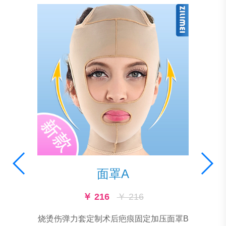
面罩A
￥ 216
￥ 216
烧烫伤弹力套定制术后疤痕固定加压面罩B