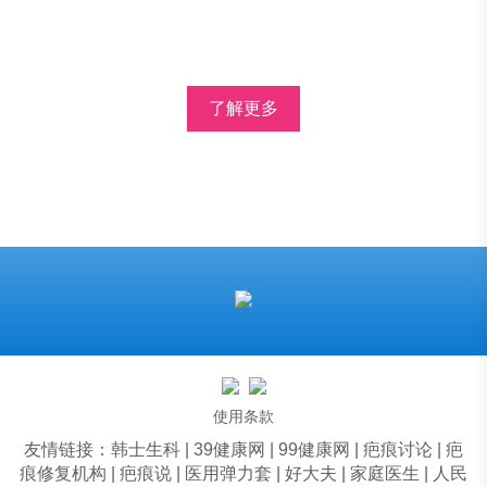
了解更多
使用条款
友情链接：
韩士生科
|
39健康网
|
99健康网
|
疤痕讨论
|
疤
痕修复机构
|
疤痕说
|
医用弹力套
|
好大夫
|
家庭医生
|
人民