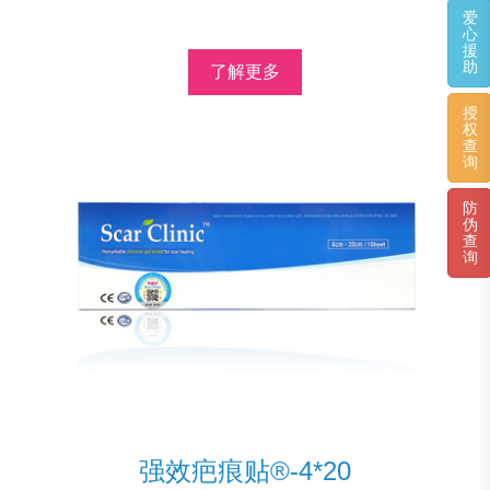
爱
心
援
助
了解更多
授
权
查
询
防
伪
查
询
强效疤痕贴®-4*20