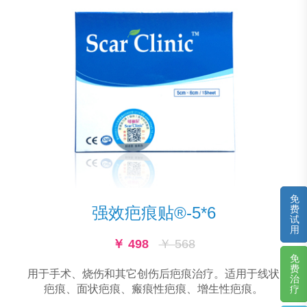
免
强效疤痕贴®-5*6
费
试
用
￥ 498
￥ 568
免
费
用于手术、烧伤和其它创伤后疤痕治疗。适用于线状
治
疤痕、面状疤痕、瘢痕性疤痕、增生性疤痕。
疗