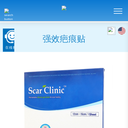
强效疤痕贴