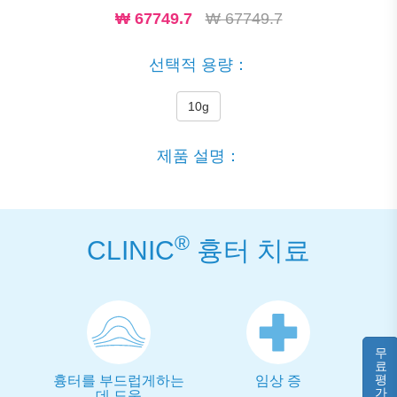
₩
67749.7
₩ 67749.7
선택적 용량：
10g
제품 설명：
®
CLINIC
흉터 치료
무
료
평
흉터를 부드럽게하는
임상 증
가
데 도움