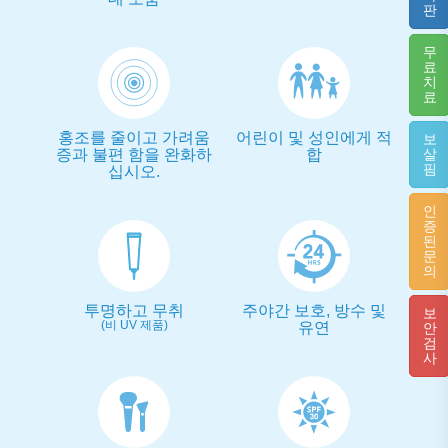
판
무
료
치
료
홍조를 줄이고 가려움
어린이 및 성인에게 적
보
증과 불편 함을 완화하
합
살
핌
십시오.
인
증
된
문
의
투명하고 무취
주야간 보호, 방수 및
보
(비 UV 제품)
유연
안
검
사