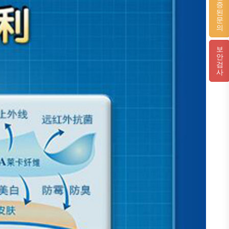
증
된
문
의
보
안
검
사