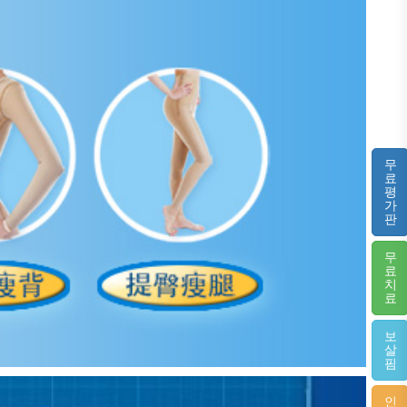
무
료
평
가
판
무
료
치
료
보
살
핌
인