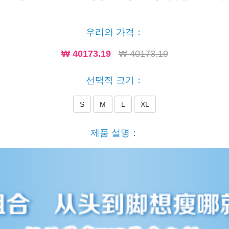
우리의 가격：
₩
40173.19
₩ 40173.19
선택적 크기：
S
M
L
XL
제품 설명：